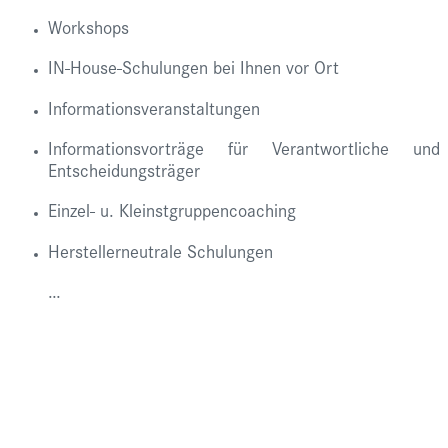
Workshops
IN-House-Schulungen bei Ihnen vor Ort
Informationsveranstaltungen
Informationsvorträge für Verantwortliche und
Entscheidungsträger
Einzel- u. Kleinstgruppencoaching
Herstellerneutrale Schulungen
…